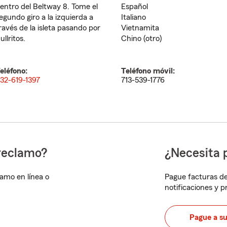
entro del Beltway 8. Tome el
Español
egundo giro a la izquierda a
Italiano
ravés de la isleta pasando por
Vietnamita
ullritos.
Chino (otro)
eléfono:
Teléfono móvil:
32-619-1397
713-539-1776
reclamo?
¿Necesita 
lamo en línea o
Pague facturas de
notificaciones y 
Pague a s