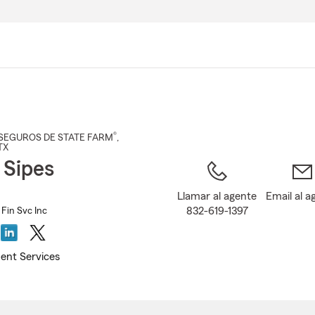
Pasar
al
contenido
principal
®
SEGUROS DE STATE FARM
,
 TX
 Sipes
Llamar al agente
Email al a
832-619-1397
 Fin Svc Inc
ent Services