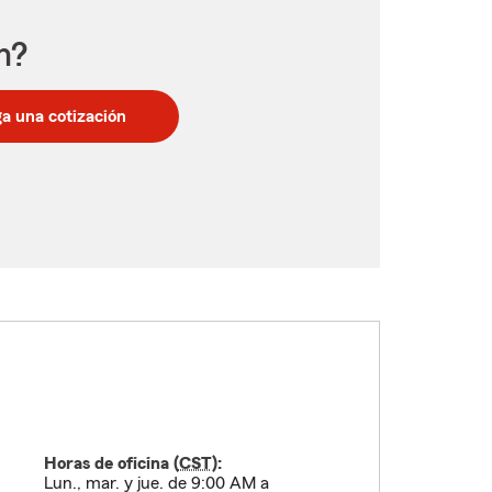
n?
a una cotización
Horas de oficina (
CST
):
Lun., mar. y jue. de 9:00 AM a