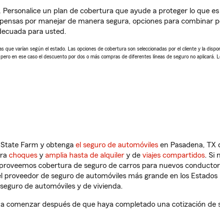
. Personalice un plan de cobertura que ayude a proteger lo que es 
pensas por manejar de manera segura, opciones para combinar pó
adecuada para usted.
 que varían según el estado. Las opciones de cobertura son seleccionadas por el cliente y la disponib
, pero en ese caso el descuento por dos o más compras de diferentes líneas de seguro no aplicará. 
n State Farm y obtenga
el seguro de automóviles
en Pasadena, TX q
tra
choques
y
amplia hasta de alquiler
y de
viajes compartidos
. Si
s proveemos cobertura de seguro de carros para nuevos conductores
l proveedor de seguro de automóviles más grande en los Estados
seguro de automóviles y de vivienda.
 a comenzar después de que haya completado una cotización de seg