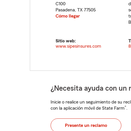
C100
d
Pasadena
,
TX
77505
s
Cómo llegar
t
B
Sitio web:
T
www.sipesinsures.com
8
¿Necesita ayuda con un 
Inicie o realice un seguimiento de su rec
®
con la aplicación móvil de State Farm
.
Presente un reclamo