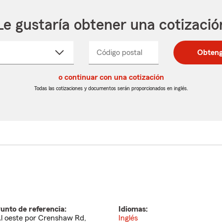
Le gustaría obtener una cotizació
cione
Código postal
Ingresa
Ingresa
Obteng
_____
un
un
re
código
código
cto
o continuar con una cotización
postal
postal
de
de
Todas las cotizaciones y documentos serán proporcionados en inglés.
egable
5
5
dígitos
dígitos
unto de referencia:
Idiomas:
l oeste por Crenshaw Rd,
Inglés