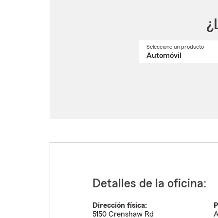
¿
Seleccione un producto
Selec
un
nomb
de
produ
del
menú
despl
Detalles de la oficina:
Dirección física:
P
5150 Crenshaw Rd
A