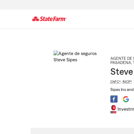
Comienzo
del
contenido
principal
AGENTE DE 
PASADENA
,
Steve
ChFC®
,
RICP®
Sipes Ins and
Investm